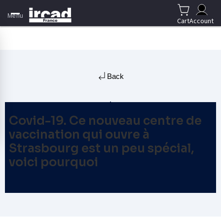
Menu
Cart
Account
Back
Covid-19. Ce nouveau centre de
vaccination qui ouvre à
Strasbourg est un peu spécial,
voici pourquoi