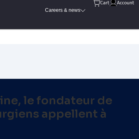
Cart
Account
Careers & news
ne, le fondateur de
urgiens appellent à