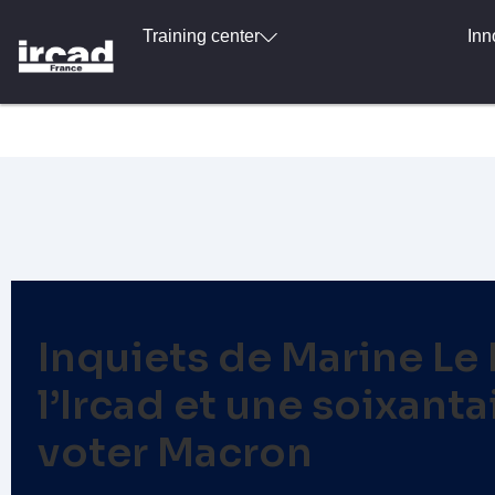
Training center
Inn
Inquiets de Marine Le
l’Ircad et une soixant
voter Macron