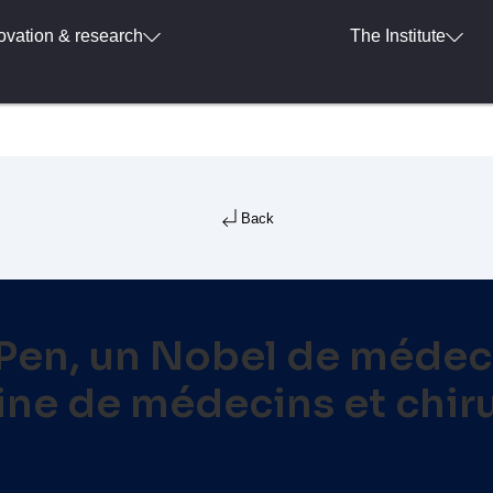
ovation & research
The Institute
Back
 Pen, un Nobel de médeci
aine de médecins et chir