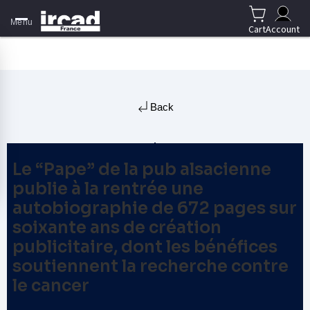
Menu
Cart
Account
Back
Le “Pape” de la pub alsacienne
publie à la rentrée une
autobiographie de 672 pages sur
soixante ans de création
publicitaire, dont les bénéfices
soutiennent la recherche contre
le cancer