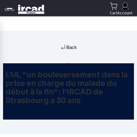
Menu
Cart
Account
Back
L’IA, “un bouleversement dans la
prise en charge du malade du
début à la fin” : l’IRCAD de
Strasbourg a 30 ans