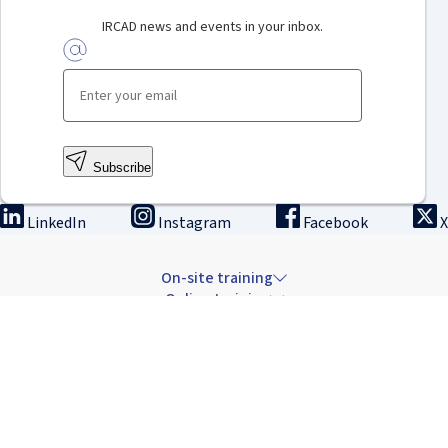
IRCAD news and events in your inbox.
Subscribe
LinkedIn
Instagram
Facebook
X
On-site training
Online training
Innovation & research
The Institute
Careers & news