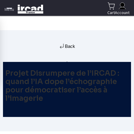
Menu
Cart
Account
Back
Projet Disrumpere de l’IRCAD :
quand l’IA dope l’échographie
pour démocratiser l’accès à
l’imagerie