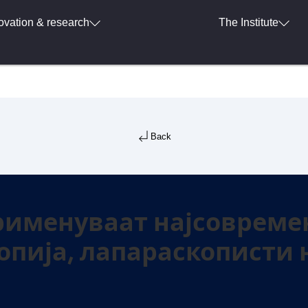
ovation & research
The Institute
Back
применуваат најсовреме
опија, лапараскописти 