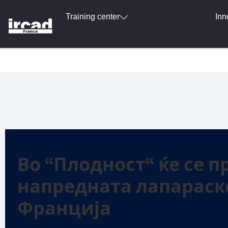
Training center
Inn
Во “Плодност“ ќе се 
напредната лапараск
Франција