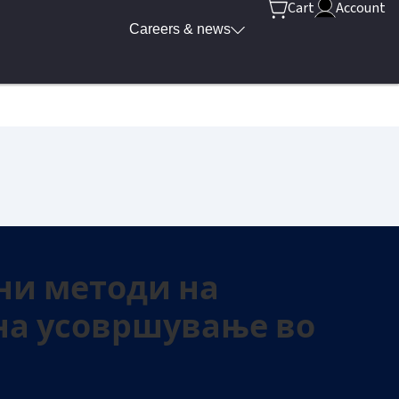
Cart
Account
Careers & news
ни методи на
на усовршување во