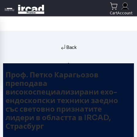
Menu
Cart
Account
Back
Проф. Петко Карагьозов
преподава
високоспециализирани ехо-
ендоскопски техники заедно
със световно признатите
лидери в областта в IRCAD,
Страсбург